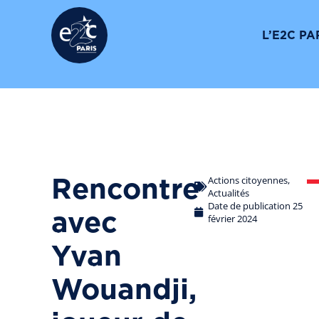
Suivez-nous
L’E2C PA
Actions citoyennes
,
Rencontre
Actualités
Date de publication
25
avec
février 2024
Yvan
Wouandji,