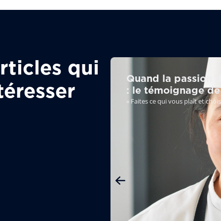
ticles qui
Quand la passion de
téresser
: le témoignage de
« Faites ce qui vous plaît et cho