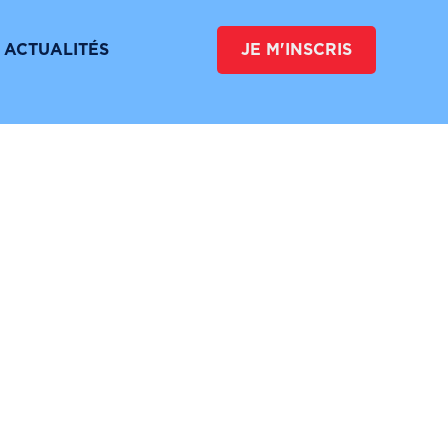
 UN DON
VERSER LA TAXE D’APPRENTISSAGE
ACTUALITÉS
JE M'INSCRIS