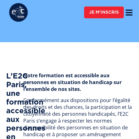
FAIRE UN DON
JE M'INSCRIS
Notre formation est accessible aux
L’E2C
personnes en situation de handicap sur
Paris,
l’ensemble de nos sites.
une
Conformément aux dispositions pour l’égalité
formation
des droits et des chances, la participation et la
accessible
citoyenneté des personnes handicapés, l’E2C
aux
Paris s’engage à respecter les normes
d’accessibilité des personnes en situation de
personnes
handicap et à proposer un aménagement
en