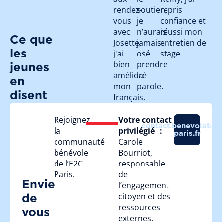
rendez-
soutien,
repris
vous
je
confiance et
avec
n’aurais
réussi mon
Ce que
Josette,
jamais
entretien de
les
j'ai
osé
stage.
bien
prendre
jeunes
amélioré
la
en
mon
parole.
disent
français.
Rejoignez
Votre contact
contact.benevolat@e
la
privilégié :
paris.fr
communauté
Carole
bénévole
Bourriot,
de l’E2C
responsable
Paris.
de
Envie
l’engagement
citoyen et des
de
ressources
vous
externes.