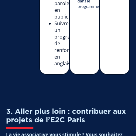
dans le
parole
programme.
en
public
Suivre
un
programme
de
renforcement
en
anglais
3. Aller plus loin : contribuer aux
projets de l’E2C Paris
La vie associative vous stimule ? Vous souhaitez