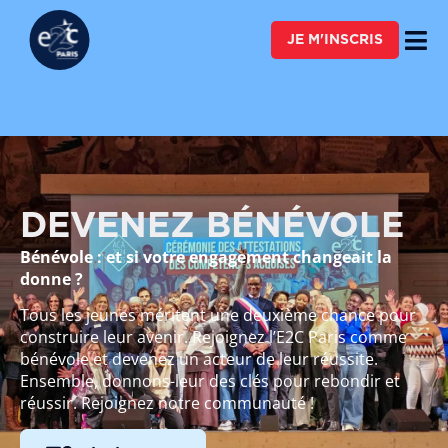
FAIRE UN DON
JE M'INSCRIS
DEVENEZ BÉNÉVOLE
Bénévole : et si votre engagement changeait la
donne ?
Tous les jeunes méritent une deuxième chance pour
construire leur avenir. Rejoignez l’E2C Paris comme
bénévole et devenez un acteur de leur réussite.
Ensemble, donnons-leur des clés pour rebondir et
réussir. Rejoignez notre communauté !