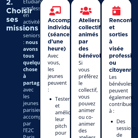
Étudiants,
2.
professionnels
Choisir
en
ses
Accompagnement
Ateliers
Rencontre
activité
missions
individuel
collectifs
et
ou
seniors
(séances
animés
sorties
:
nous
d’une
par
à
avons
heure)
des
visée
tous
Avec
bénévoles
profession
quelque
vous,
Si
ou
chose
les
vous
citoyenne
à
jeunes
préférez
Les
partager
peuvent
le
bénévoles
avec
:
collectif,
peuvent
les
vous
également
Tester
jeunes
pouvez
contribuer
et
parisiens
animer
à :
améliorer
accompagnés
ou co-
leur
Des
par
animer
pitch
sessions
l’E2C
des
pour
de
Paris.
ateliers