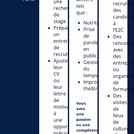
une
recrute
tels
recherche
des
que :
de
candidat
stage
Nutrition
à
Préparer
Prise
l’E2C
un
de
Des
entretien
parole
rencontr
de
en
avec
recrutement
public
des
Ajuster
Gestion
entrepri
leur
du
ou
CV
temps
organis
ou
Improvisation
de
leur
théâtrale
formatio
lettre
Des
de
visites
Vous
motivation
de
avez
à
une
lieux
une
passion
de
ou une
opportunité
culture,
compétence
précise