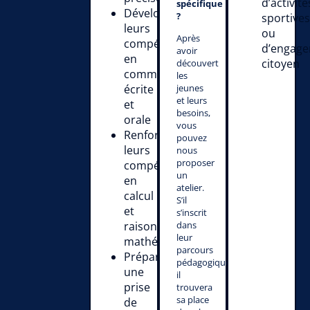
d’activité
spécifique
Développer
?
sportive
leurs
ou
Après
compétences
d’engag
avoir
en
citoyen
découvert
communication
les
écrite
jeunes
et leurs
et
besoins,
orale
vous
Renforcer
pouvez
leurs
nous
proposer
compétences
un
en
atelier.
calcul
S’il
et
s’inscrit
raisonnement
dans
leur
mathématique
parcours
Préparer
pédagogique,
une
il
prise
trouvera
sa place
de