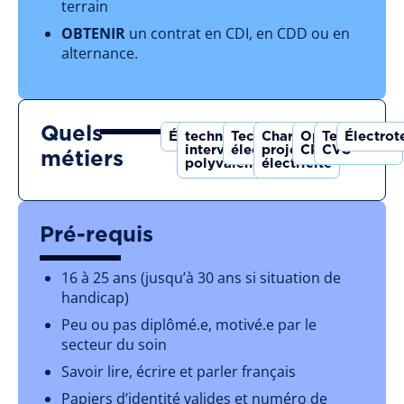
terrain
OBTENIR
un contrat en CDI, en CDD ou en
alternance.
Quels
Électricien
technicien
Technicien
Chargé de
Opérateur
Technicien
Électrot
intervenant
électricité
projet
CPA
CVC
métiers
polyvalent
électricité
Pré-requis
16 à 25 ans (jusqu’à 30 ans si situation de
handicap)
Peu ou pas diplômé.e, motivé.e par le
secteur du soin
Savoir lire, écrire et parler français
Papiers d’identité valides et numéro de