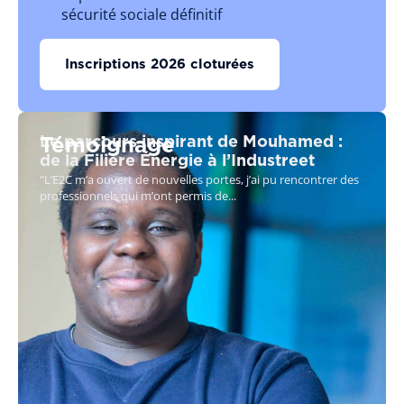
sécurité sociale définitif
Inscriptions 2026 cloturées
Le parcours inspirant de Mouhamed :
Témoignage
de la Filière Énergie à l’Industreet
"L’E2C m’a ouvert de nouvelles portes, j’ai pu rencontrer des
professionnels qui m’ont permis de...