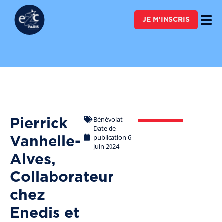
FAIRE UN DON
JE M'INSCRIS
Bénévolat
Pierrick
Date de
publication
6
Vanhelle-
juin 2024
Alves,
Collaborateur
chez
Enedis et