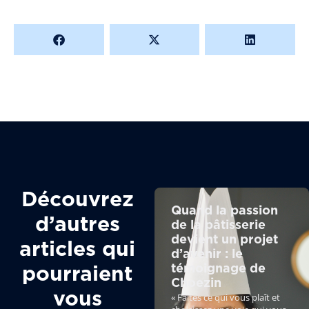
Découvrez
Quand la passion
d’autres
de la pâtisserie
devient un projet
articles qui
d’avenir : le
témoignage de
pourraient
Choezin
vous
« Faites ce qui vous plaît et