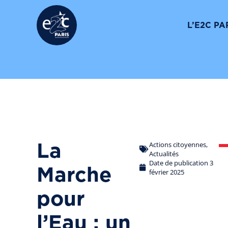
Suivez-nous
L’E2C PA
Actions citoyennes
,
La
Actualités
Date de publication
3
Marche
février 2025
pour
l’Eau : un