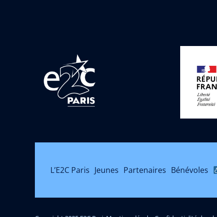
L’E2C Paris
Jeunes
Partenaires
Bénévoles