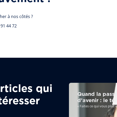
her à nos côtés ?
 91 44 72
ticles qui
Quand la passio
téresser
d’avenir : le 
« Faites ce qui vous plaît