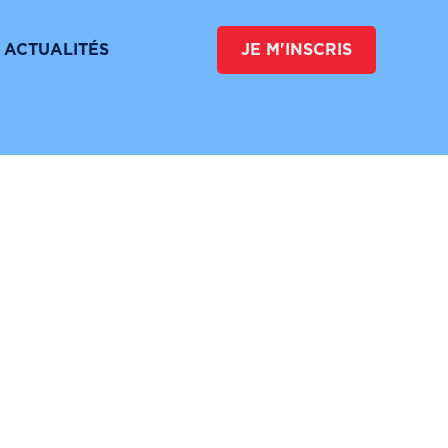
 UN DON
VERSER LA TAXE D’APPRENTISSAGE
ACTUALITÉS
JE M'INSCRIS