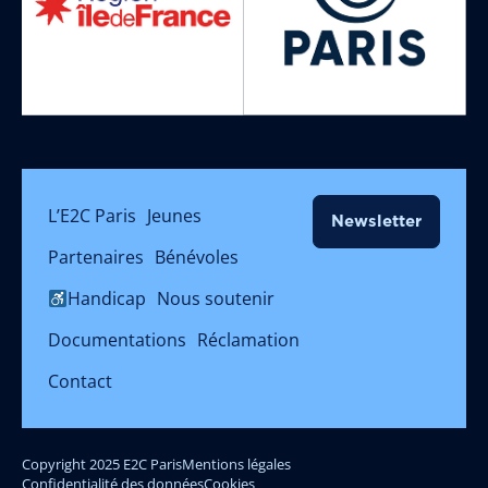
L’E2C Paris
Jeunes
Newsletter
Partenaires
Bénévoles
Handicap
Nous soutenir
Documentations
Réclamation
Contact
Copyright 2025 E2C Paris
Mentions légales
Confidentialité des données
Cookies